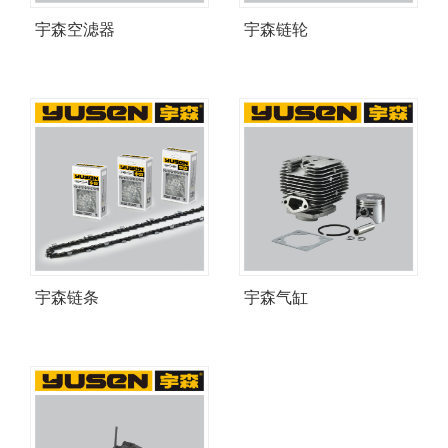
宇森空滤器
宇森链轮
宇森链条
宇森气缸