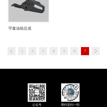
欢
迎
登
宇森油箱总成
录
1
2
3
4
5
6
7
公众号
用抖音扫一扫