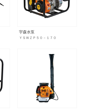
宇森水泵
ＹＳＷＺＰ５０－１７０