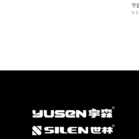
宇
Y S