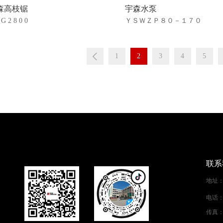
森高枝锯
宇森水泵
登
 G 2 8 0 0
ＹＳＷＺＰ８０－１７０
录
1
2
3
4
5
联系
地址
电话
传真