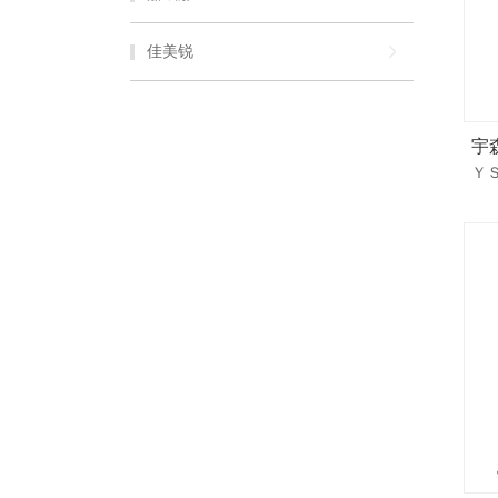
佳美锐
宇
Ｙ