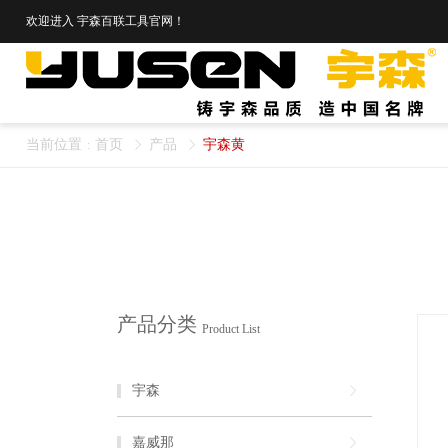
欢迎进入
宇森百联工具官网
！
当前位置
首页
产品
宇森黄
:
产品分类
Product List
宇森
嘉威那