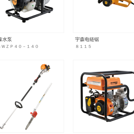
森水泵
宇森电链锯
ＳＷＺＰ４０－１４０
８１１５
欢
迎