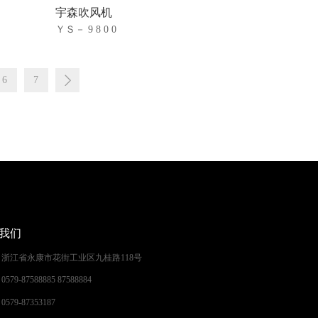
宇森吹风机
ＹＳ－ 9 8 0 0
6
7
我们
：
浙江省永康市花街工业区九桂路118号
0579-87588885 87588884
：
：
0579-87353187