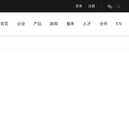
登录
注册
|
搜
索
首页
企业
产品
新闻
服务
人才
合作
EN