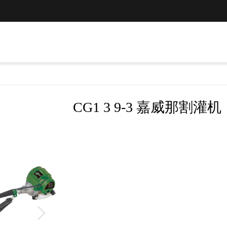
CG1 3 9-3
嘉威那割灌机