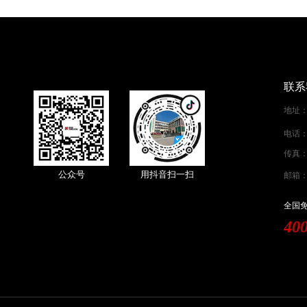
联系
地址
电话
传真
公众号
用抖音扫一扫
邮箱
全国
400