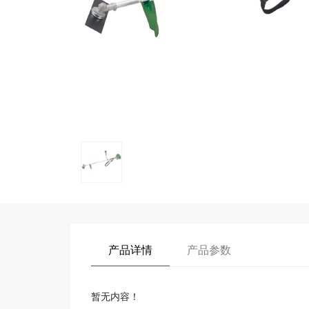
产品详情
产品参数
暂无内容！