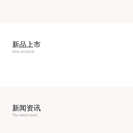
新品上市
New products
新闻资讯
The latest news