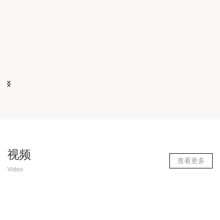
普园花卉｜欢迎各界人士参观
永康女匠 美丽智创“美家美户”美丽庭院园艺活动课培训家庭绿化常用绿
植功效及养护园林景观设计介绍及微景观实操园林...
2020-11-10
宇森｜热烈庆祝中国义乌国际森林产品博览会胜利召
开
第12届中国义乌国际森林产品博览会博览会期间，欢迎各界人士到展馆
参观。森博会时间：2020年11月1日-4日展馆：C1...
视频
2020-11-02
查看更多
Video