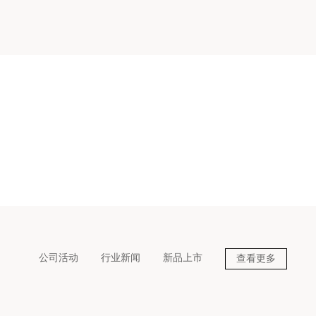
公司活动
行业新闻
新品上市
查看更多