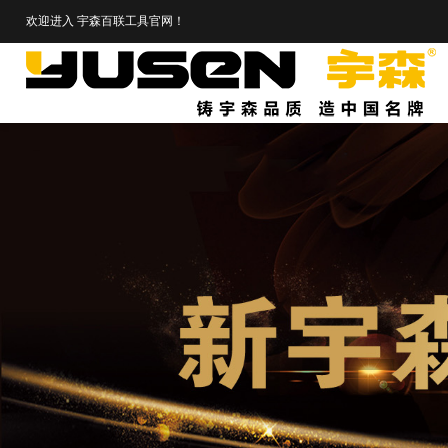
欢迎进入
宇森百联工具官网
！