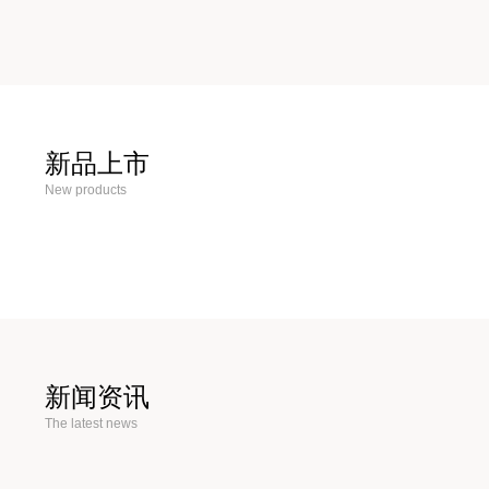
新品上市
New products
新闻资讯
The latest news