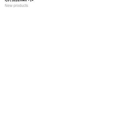
New products
宇森专业系列
宇森
专业园林工具
品质级工具
新款
新款