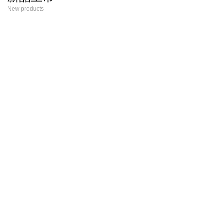
New products
宇森专业系列
宇森
专业园林工具
品质级工具
新款
新款