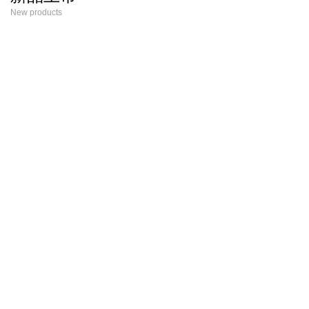
New products
宇森专业系列
宇森
专业园林工具
品质级工具
新款
新款