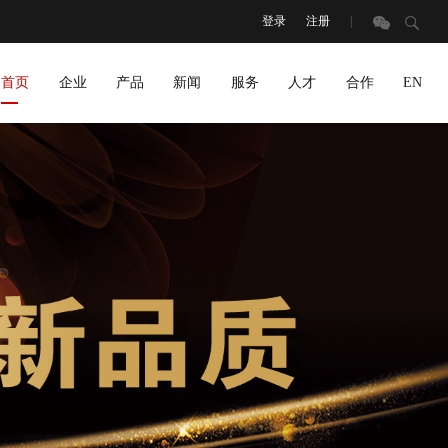
登录
注册
|
搜
索
首页
企业
产品
新闻
服务
人才
合作
EN